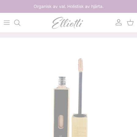
Hoppa till innehåll
Organisk av val. Holistisk av hjärta.
Konto
Var
Hoppa till produktinformation