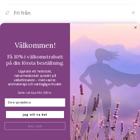
Fri från
Välkommen!
Ingredienser
Få 10% i välkomstrabatt
på din första beställning.
Upptäck ett holistiskt,
naturmedicinskt synsätt på
Hur man
välbefinnande – med växter,
aromaterapi och vardagliga ritualer.
Gäller vid köp från 300 kr.
Email
Volym (ml,g)
Jag vill ta del
Nej tack