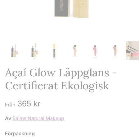
Açaí Glow Läppglans -
Certifierat Ekologisk
Ordinarie pris
365 kr
Från
Av
Baims Natural Makeup
Förpackning