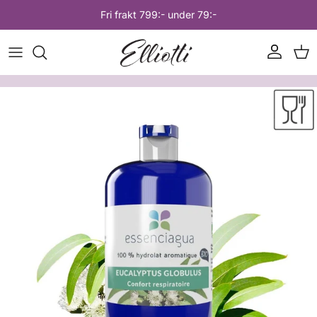
Hoppa till innehåll
Fri frakt 799:- under 79:-
Konto
Var
Hoppa till produktinformation