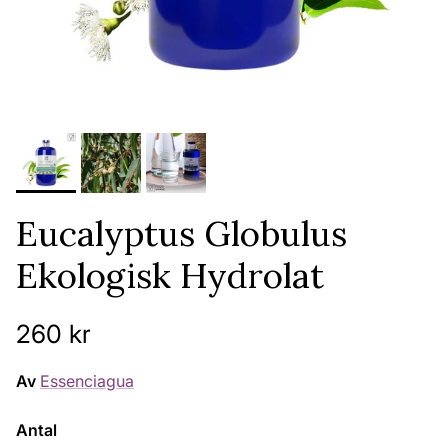
Eucalyptus Globulus
Ekologisk Hydrolat
Ordinarie pris
260 kr
Av
Essenciagua
Antal