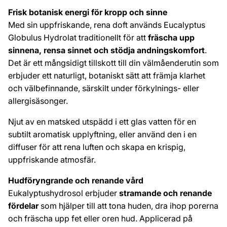
Frisk botanisk energi för kropp och sinne
Med sin uppfriskande, rena doft används Eucalyptus
Globulus Hydrolat traditionellt för att
fräscha upp
sinnena, rensa sinnet och stödja andningskomfort
.
Det är ett mångsidigt tillskott till din välmåenderutin som
erbjuder ett naturligt, botaniskt sätt att främja klarhet
och välbefinnande, särskilt under förkylnings- eller
allergisäsonger.
Njut av en matsked utspädd i ett glas vatten för en
subtilt aromatisk upplyftning, eller använd den i en
diffuser för att rena luften och skapa en krispig,
uppfriskande atmosfär.
Hudföryngrande och renande vård
Eukalyptushydrosol erbjuder
stramande och renande
fördelar
som hjälper till att tona huden, dra ihop porerna
och fräscha upp fet eller oren hud. Applicerad på