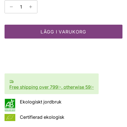
LÄGG I VARUKORG
Free shipping over 799:-, otherwise 59:-
Ekologiskt jordbruk
Certifierad ekologisk