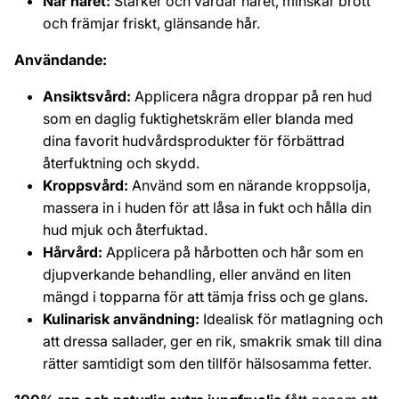
När håret:
Stärker och vårdar håret, minskar brott
och främjar friskt, glänsande hår.
Användande:
Ansiktsvård:
Applicera några droppar på ren hud
som en daglig fuktighetskräm eller blanda med
dina favorit hudvårdsprodukter för förbättrad
återfuktning och skydd.
Kroppsvård:
Använd som en närande kroppsolja,
massera in i huden för att låsa in fukt och hålla din
hud mjuk och återfuktad.
Hårvård:
Applicera på hårbotten och hår som en
djupverkande behandling, eller använd en liten
mängd i topparna för att tämja friss och ge glans.
Kulinarisk användning:
Idealisk för matlagning och
att dressa sallader, ger en rik, smakrik smak till dina
rätter samtidigt som den tillför hälsosamma fetter.