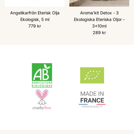
Angelikarfrön Eterisk Olja
Aroma'kit Detox - 3
Ekologisk, 5 ml
Ekologiska Eteriska Oljor -
Ordinarie pris
779 kr
3x10ml
Ordinarie pris
289 kr