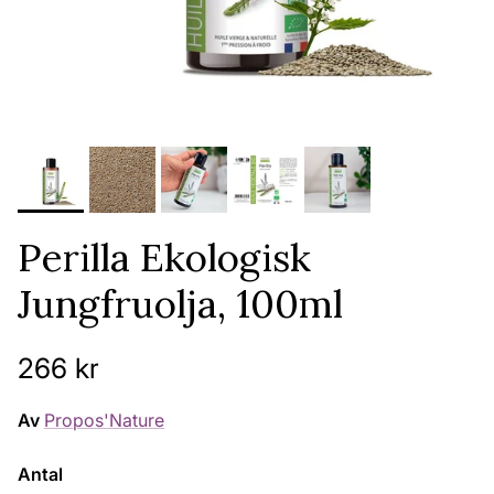
Perilla Ekologisk
Jungfruolja, 100ml
Ordinarie pris
266 kr
Av
Propos'Nature
Antal