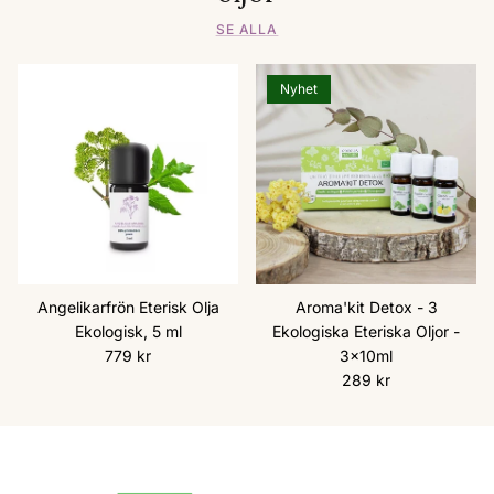
SE ALLA
Nyhet
Angelikarfrön Eterisk Olja
Aroma'kit Detox - 3
Ekologisk, 5 ml
Ekologiska Eteriska Oljor -
Ordinarie pris
779 kr
3x10ml
Ordinarie pris
289 kr