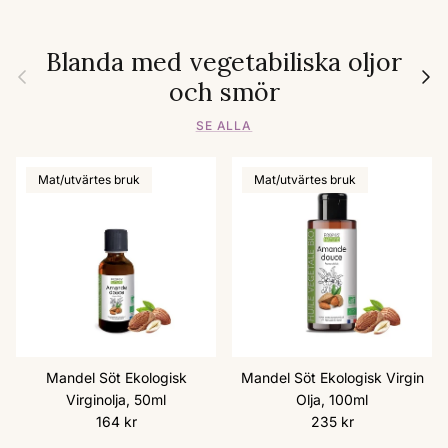
Blanda med vegetabiliska oljor
Föregående
Nästa
och smör
SE ALLA
Mat/utvärtes bruk
Mat/utvärtes bruk
Mandel Söt Ekologisk
Mandel Söt Ekologisk Virgin
Virginolja, 50ml
Olja, 100ml
Ordinarie pris
Ordinarie pris
164 kr
235 kr