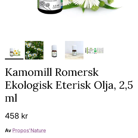
Kamomill Romersk
Ekologisk Eterisk Olja, 2,5
ml
Ordinarie pris
458 kr
Av
Propos'Nature