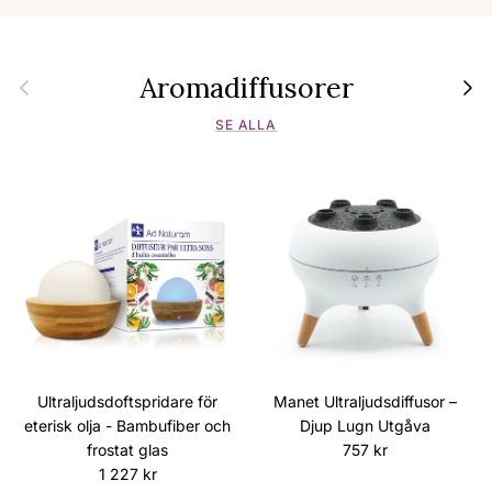
Aromadiffusorer
Föregående
Nästa
SE ALLA
Ultraljudsdoftspridare för
Manet Ultraljudsdiffusor –
eterisk olja - Bambufiber och
Djup Lugn Utgåva
Ordinarie pris
frostat glas
757 kr
Ordinarie pris
1 227 kr