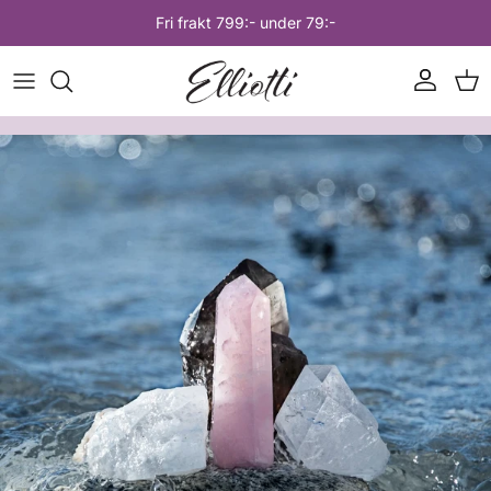
Hoppa till innehåll
Fri frakt 799:- under 79:-
Konto
Var