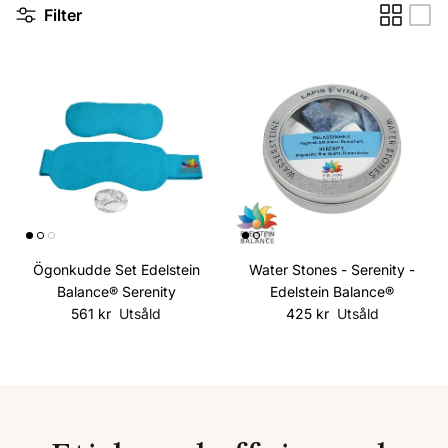
Filter
Ögonkudde Set Edelstein
Water Stones - Serenity -
Balance® Serenity
Edelstein Balance®
Ordinarie pris
Ordinarie pris
561 kr
Utsåld
425 kr
Utsåld