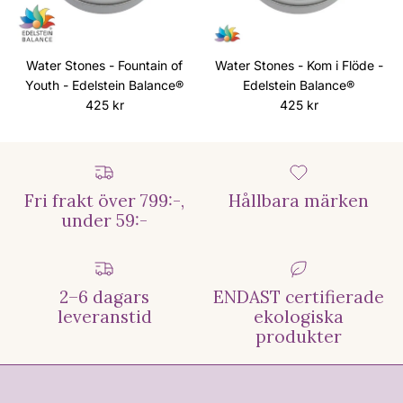
Water Stones - Fountain of
Water Stones - Kom i Flöde -
Youth - Edelstein Balance®
Edelstein Balance®
Ordinarie pris
Ordinarie pris
425 kr
425 kr
Fri frakt över 799:-,
Hållbara märken
under 59:-
2–6 dagars
ENDAST certifierade
leveranstid
ekologiska
produkter