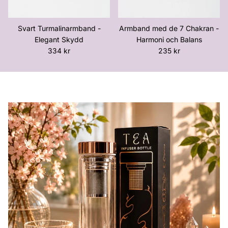
Svart Turmalinarmband -
Armband med de 7 Chakran -
Elegant Skydd
Harmoni och Balans
Ordinarie pris
Ordinarie pris
334 kr
235 kr