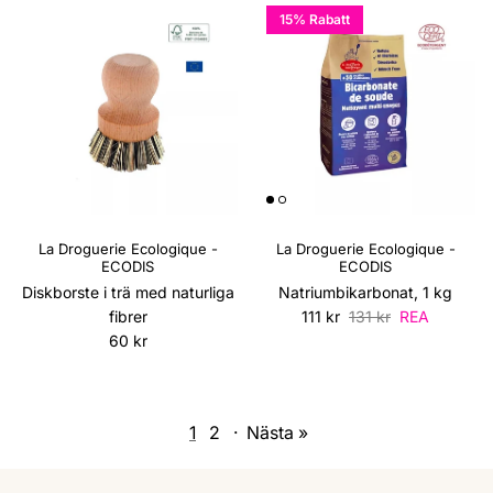
15% Rabatt
La Droguerie Ecologique -
La Droguerie Ecologique -
ECODIS
ECODIS
Diskborste i trä med naturliga
Natriumbikarbonat, 1 kg
Reapris
Ordinarie pris
fibrer
111 kr
131 kr
REA
Ordinarie pris
60 kr
1
2
·
Nästa »