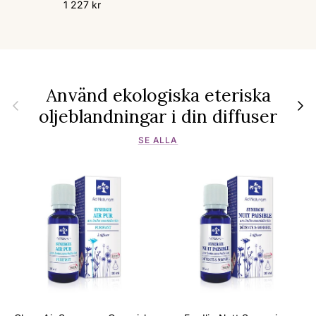
Ordinarie pris
1 227 kr
Använd ekologiska eteriska
Föregående
Nästa
oljeblandningar i din diffuser
SE ALLA