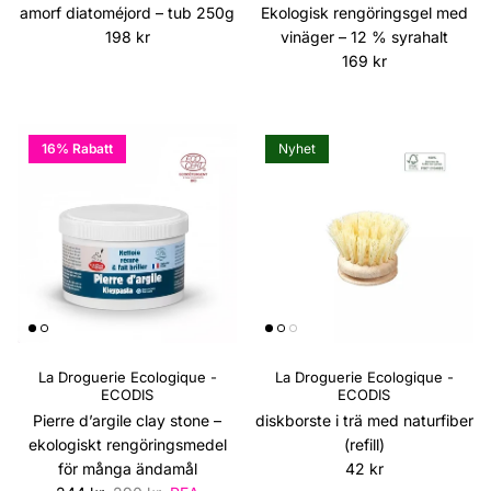
amorf diatoméjord – tub 250g
Ekologisk rengöringsgel med
Ordinarie pris
198 kr
vinäger – 12 % syrahalt
Ordinarie pris
169 kr
16% Rabatt
Nyhet
La Droguerie Ecologique -
La Droguerie Ecologique -
ECODIS
ECODIS
Pierre d’argile clay stone –
diskborste i trä med naturfiber
ekologiskt rengöringsmedel
(refill)
Ordinarie pris
för många ändamål
42 kr