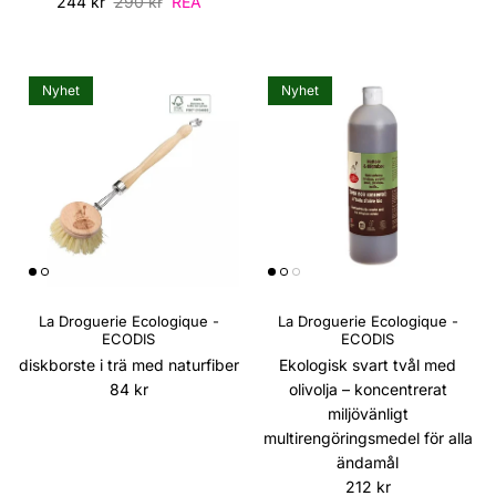
Reapris
Ordinarie pris
244 kr
290 kr
REA
Nyhet
Nyhet
La Droguerie Ecologique -
La Droguerie Ecologique -
ECODIS
ECODIS
diskborste i trä med naturfiber
Ekologisk svart tvål med
Ordinarie pris
84 kr
olivolja – koncentrerat
miljövänligt
multirengöringsmedel för alla
ändamål
Ordinarie pris
212 kr