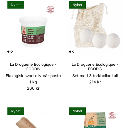
Nyhet
Nyhet
La Droguerie Ecologique -
La Droguerie Ecologique -
ECODIS
ECODIS
Ekologisk svart olivtvålspasta
Set med 3 torkbollar i ull
Ordinarie pris
1 kg
214 kr
Ordinarie pris
260 kr
Nyhet
Nyhet