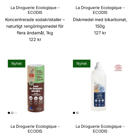
La Droguerie Ecologique -
La Droguerie Ecologique -
ECODIS
ECODIS
Koncentrerade sodakristaller –
Diskmedel med bikarbonat,
naturligt rengöringsmedel för
150g
Ordinarie pris
flera ändamål, 1kg
127 kr
Ordinarie pris
122 kr
Nyhet
Nyhet
La Droguerie Ecologique -
La Droguerie Ecologique -
ECODIS
ECODIS