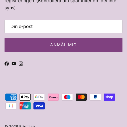
registreringen. (Kontrollera ditt spamfilter om det inte
syns)
ANMÄL MIG
Facebook
YouTube
Instagram
© 2026
Elliotti.se
.