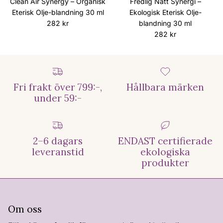
Clean Air Synergy – Organisk
Fredlig Natt Synergi –
Eterisk Olje-blandning 30 ml
Ekologisk Eterisk Olje-
Ordinarie pris
282 kr
blandning 30 ml
Ordinarie pris
282 kr
Fri frakt över 799:-,
Hållbara märken
under 59:-
2–6 dagars
ENDAST certifierade
leveranstid
ekologiska
produkter
Om oss