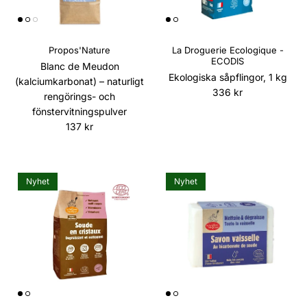
Propos'Nature
La Droguerie Ecologique -
ECODIS
Blanc de Meudon
Ekologiska såpflingor, 1 kg
(kalciumkarbonat) – naturligt
Ordinarie pris
336 kr
rengörings- och
fönstervitningspulver
Ordinarie pris
137 kr
Nyhet
Nyhet