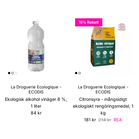
15% Rabatt
La Droguerie Ecologique -
La Droguerie Ecologique -
ECODIS
ECODIS
Ekologisk alkohol vinäger 8 %,
Citronsyra - mångsidigt
1 liter
ekologiskt rengöringsmedel, 1
Ordinarie pris
84 kr
kg
Reapris
Ordinarie pris
181 kr
214 kr
REA