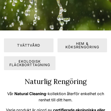
HEM &
TVÄTTVÅRD
KÖKSRENGÖRING
EKOLOGISK
FLÄCKBORTTAGNING
Naturlig Rengöring
Vår
Natural Cleaning
-kollektion återför enkelhet och
renhet till ditt hem.
Varje produkt är gjord av
certifierade ekologiska eller