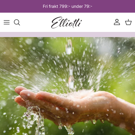
Hoppa till innehåll
Fri frakt 799:- under 79:-
Konto
Var