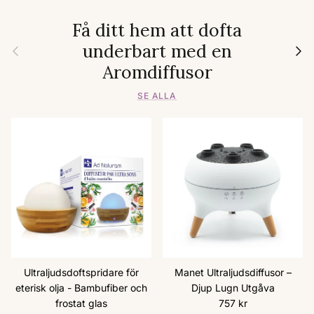
Få ditt hem att dofta
underbart med en
Föregående
Nästa
Aromdiffusor
SE ALLA
Ultraljudsdoftspridare för
Manet Ultraljudsdiffusor –
eterisk olja - Bambufiber och
Djup Lugn Utgåva
Ordinarie pris
frostat glas
757 kr