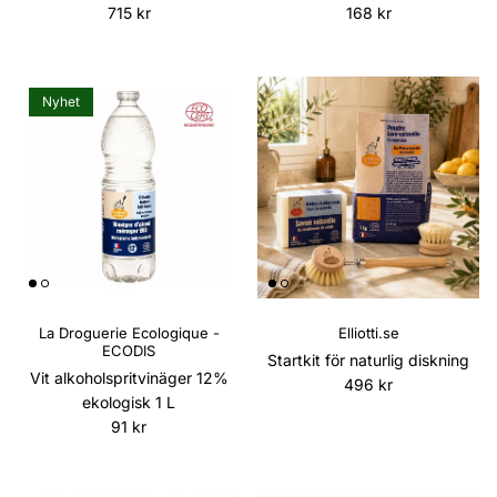
Ordinarie pris
Ordinarie pris
715 kr
168 kr
Nyhet
La Droguerie Ecologique -
Elliotti.se
ECODIS
Startkit för naturlig diskning
Vit alkoholspritvinäger 12%
Ordinarie pris
496 kr
ekologisk 1 L
Ordinarie pris
91 kr