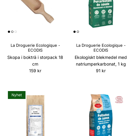
La Droguerie Ecologique -
La Droguerie Ecologique -
ECODIS
ECODIS
Skopa i bokträ i storpack 18
Ekologiskt blekmedel med
cm
natriumperkarbonat, 1 kg
Ordinarie pris
Ordinarie pris
159 kr
91 kr
Nyhet