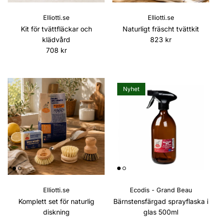
Elliotti.se
Elliotti.se
Kit för tvättfläckar och
Naturligt fräscht tvättkit
Ordinarie pris
klädvård
823 kr
Ordinarie pris
708 kr
Nyhet
Elliotti.se
Ecodis - Grand Beau
Komplett set för naturlig
Bärnstensfärgad sprayflaska i
diskning
glas 500ml