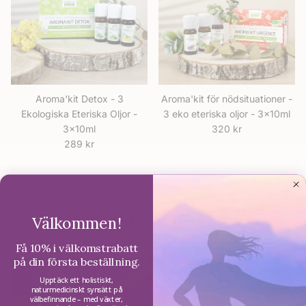
Aroma'kit Detox - 3
Aroma'kit för nödsituationer -
Ekologiska Eteriska Oljor -
3 eko eteriska oljor - 3x10ml
Ordinarie pris
3x10ml
320 kr
Ordinarie pris
289 kr
Upptäck mer...
Välkommen!
Få 10% i välkomstrabatt
på din första beställning.
Upptäck ett holistiskt,
naturmedicinskt synsätt på
välbefinnande – med växter,