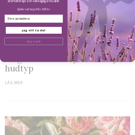
aromaterapi och vardagliga ritualer.
Gäller vid köp från 300 kr.
Email
Jag vill ta del
Nej tack
En guide till basoljor för varje
hudtyp
LÄS MER