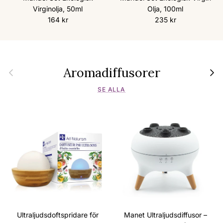
Virginolja, 50ml
Olja, 100ml
Ordinarie pris
Ordinarie pris
164 kr
235 kr
Aromadiffusorer
Föregående
Nästa
SE ALLA
Ultraljudsdoftspridare för
Manet Ultraljudsdiffusor –