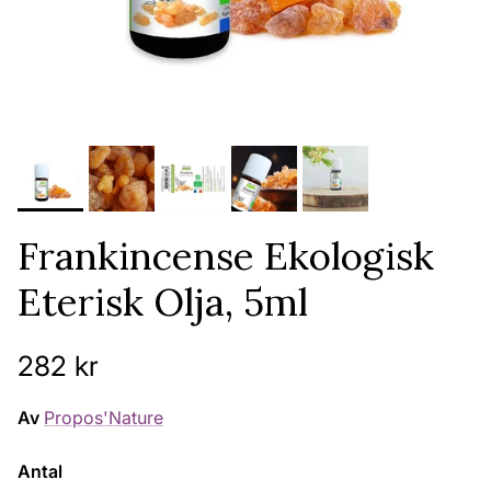
Frankincense Ekologisk
Eterisk Olja, 5ml
Ordinarie pris
282 kr
Av
Propos'Nature
Antal