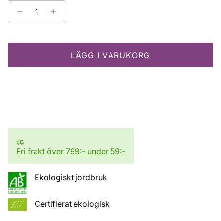
LÄGG I VARUKORG
Fri frakt över 799:- under 59:-
Ekologiskt jordbruk
Certifierat ekologisk