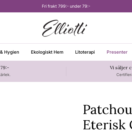
Fri frakt 799:- under 79:-
& Hygien
Ekologiskt Hem
Litoterapi
Presenter
 79:-
Vi säljer
ärlek.
Certifie
Patchou
Eterisk 