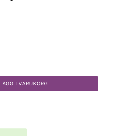
s
LÄGG I VARUKORG