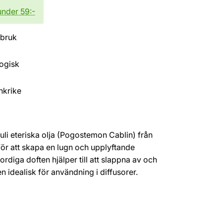
under 59:-
dbruk
logisk
ankrike
li eteriska olja (Pogostemon Cablin) från
för att skapa en lugn och upplyftande
rdiga doften hjälper till att slappna av och
en idealisk för användning i diffusorer.