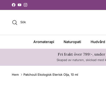
Hoppa till innehåll
Facebook
YouTube
Instagram
Sök
Aromaterapi
Naturopati
Hudvård 
Fri frakt över 799:-, under
Skapad av naturen, skickad med k
Hem
Patchouli Ekologisk Eterisk Olja, 10 ml
Hoppa till produktinformation