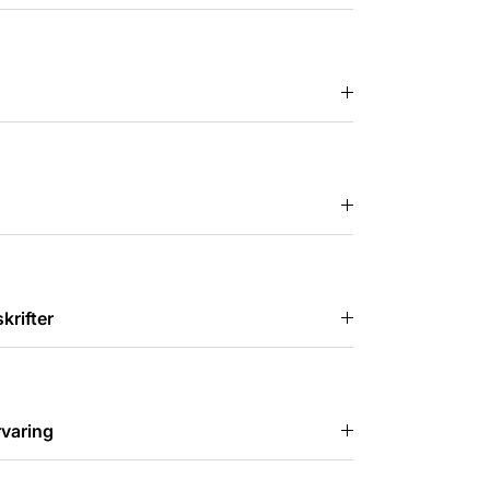
rifter
varing