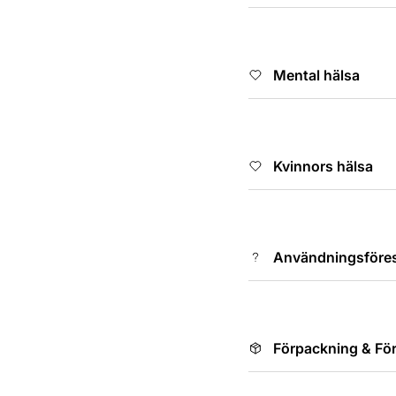
Mental hälsa
Kvinnors hälsa
Användningsföresk
Förpackning & För