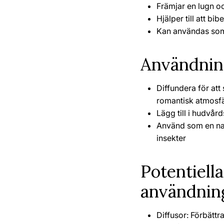
Främjar en lugn o
Hjälper till att bib
Kan användas som 
Användnin
Diffundera för att
romantisk atmosf
Lägg till i hudvår
Använd som en natu
insekter
Potentiella
användnin
Diffusor: Förbättr