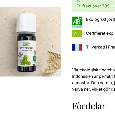
Fri frakt över 799:- 
Ekologiskt jor
Certifierat eko
Tillverkad i Fr
Vår ekologiska patchou
Indonesien är perfekt 
atmosfär. Den varma, jo
varva ner, vilket gör d
Fördelar