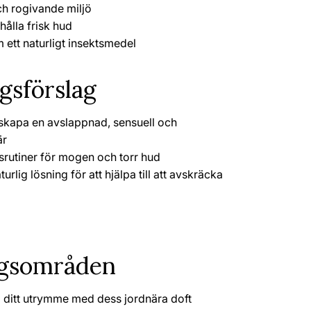
ch rogivande miljö
ehålla frisk hud
ett naturligt insektsmedel
gsförslag
 skapa en avslappnad, sensuell och
är
dsrutiner för mogen och torr hud
rlig lösning för att hjälpa till att avskräcka
gsområden
a ditt utrymme med dess jordnära doft