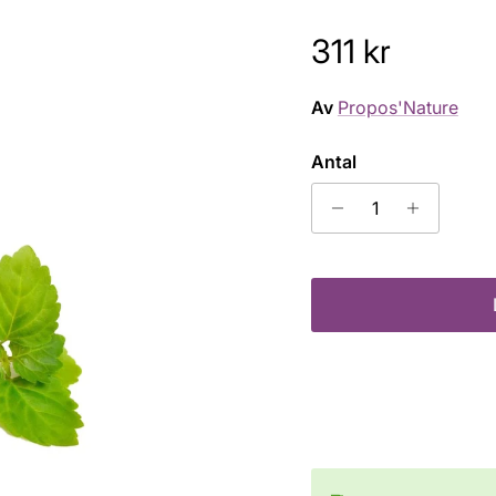
Ordinarie pri
311 kr
Av
Propos'Nature
Antal