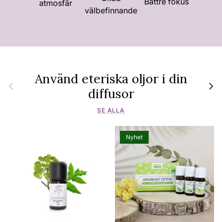
Bättre fokus
atmosfär
välbefinnande
Använd eteriska oljor i din
Föregående
Nästa
diffusor
SE ALLA
Nyhet