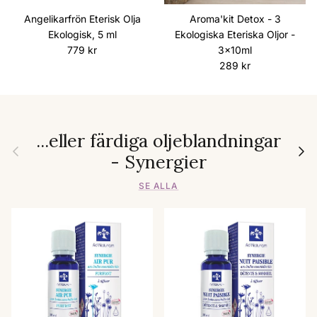
Angelikarfrön Eterisk Olja
Aroma'kit Detox - 3
Ekologisk, 5 ml
Ekologiska Eteriska Oljor -
Ordinarie pris
779 kr
3x10ml
Ordinarie pris
289 kr
...eller färdiga oljeblandningar
Föregående
Nästa
- Synergier
SE ALLA