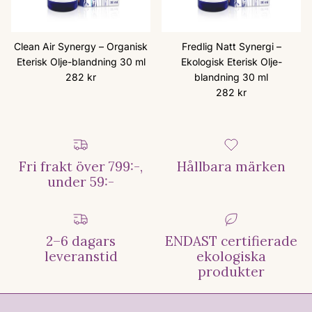
Clean Air Synergy – Organisk
Fredlig Natt Synergi –
Eterisk Olje-blandning 30 ml
Ekologisk Eterisk Olje-
Ordinarie pris
282 kr
blandning 30 ml
Ordinarie pris
282 kr
Fri frakt över 799:-,
Hållbara märken
under 59:-
2–6 dagars
ENDAST certifierade
leveranstid
ekologiska
produkter