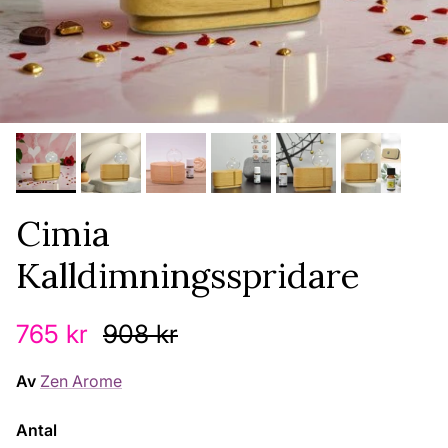
Cimia
Kalldimningsspridare
Reapris
Ordinarie pris
765 kr
908 kr
Av
Zen Arome
Antal