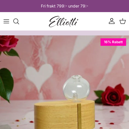
Hoppa till innehåll
Fri frakt 799:- under 79:-
Konto
Var
Hoppa till produktinformation
16% Rabatt