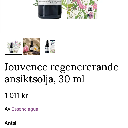
Jouvence regenererande
ansiktsolja, 30 ml
Ordinarie pris
1 011 kr
Av
Essenciagua
Antal