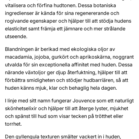
vitalisera och förfina hudtonen. Dessa botaniska
ingredienser är kända för sina regenererande och
rogivande egenskaper och hjälper till att stödja hudens
elasticitet samt främja ett jämnare och mer strålande
utseende.
Blandningen är berikad med ekologiska oljor av
macadamia, jojoba, gurkört och aprikoskärna, noggrant
utvalda för sin exceptionella affinitet med huden. Dessa
närande växtoljor ger djup återfuktning, hjälper till att
förbättra smidigheten och stödjer hudbarriären, så att
huden känns mjuk, klar och behaglig hela dagen.
I linje med sitt namn fungerar Jouvence som ett naturligt
skönhetselixir och hjälper till att återge lyster, mjukhet
och spänst till hud som visar tecken på trötthet eller
torrhet.
Den gyllengula texturen smälter vackert in i huden,