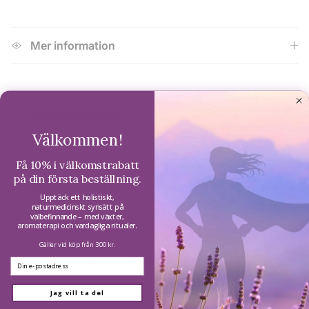
Mer information
Användningstips
Välkommen!
Få 10% i välkomstrabatt
på din första beställning.
SUPERKRAFTER
Upptäck ett holistiskt,
naturmedicinskt synsätt på
välbefinnande – med växter,
aromaterapi och vardagliga ritualer.
Gäller vid köp från 300 kr.
Hud- och hårproblem
Email
Jag vill ta del