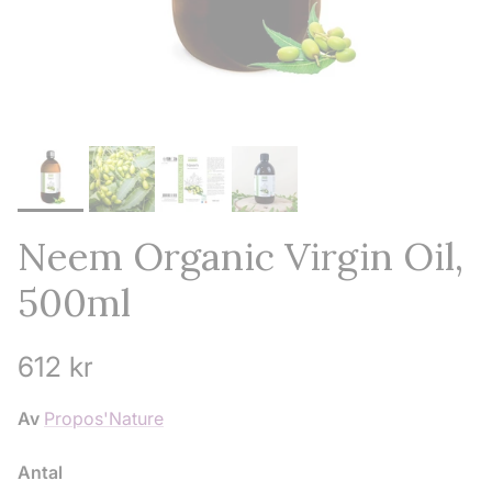
Neem Organic Virgin Oil,
500ml
Ordinarie pris
612 kr
Av
Propos'Nature
Antal