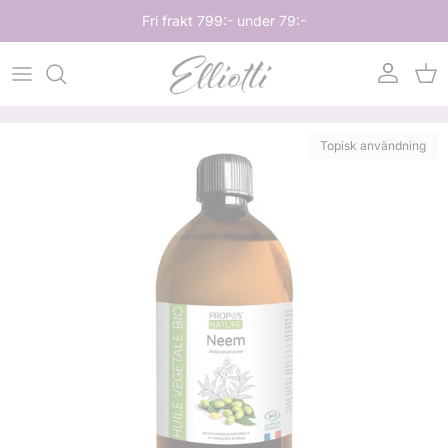
Hoppa till innehåll
Fri frakt 799:- under 79:-
Konto
Var
Hoppa till produktinformation
Topisk användning