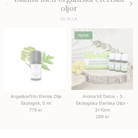
Föregående
Nästa
oljor
SE ALLA
Nyhet
Angelikarfrön Eterisk Olja
Aroma'kit Detox - 3
Ekologisk, 5 ml
Ekologiska Eteriska Oljor -
Ordinarie pris
779 kr
3x10ml
Ordinarie pris
289 kr