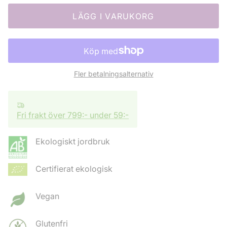
LÄGG I VARUKORG
Fler betalningsalternativ
Fri frakt över 799:- under 59:-
Ekologiskt jordbruk
Certifierat ekologisk
Vegan
Glutenfri