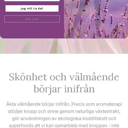
att skydda, ge energi och återställa balans
året runt.
Jag vill ta del
Nej tack
LÄS NU
Skönhet och välmående
börjar inifrån
Äkta välmående börjar inifrån. Precis som aromaterapi
stödjer kropp och sinne genom naturliga växtextrakt,
gör användningen av ekologiska kosttillskott och
superfoods att vi kan samarbeta med kroppen - inte