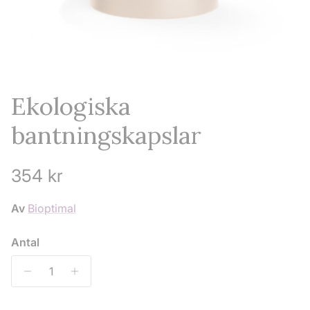
Ekologiska
bantningskapslar
Ordinarie pris
354 kr
Av
Bioptimal
Antal