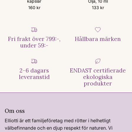
kapslar
Olja, 10 ml
Ordinarie pris
Ordinarie pris
160 kr
133 kr
Fri frakt över 799:-,
Hållbara märken
under 59:-
2–6 dagars
ENDAST certifierade
leveranstid
ekologiska
produkter
Om oss
Elliotti är ett familjeföretag med rötter i helhetligt
välbefinnande och en djup respekt för naturen. Vi