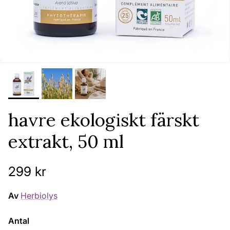
havre ekologiskt färskt
extrakt, 50 ml
Ordinarie pris
299 kr
Av
Herbiolys
Antal