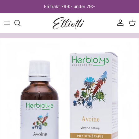
Hoppa till innehåll
Fri frakt 799:- under 79:-
Konto
Var
Hoppa till produktinformation