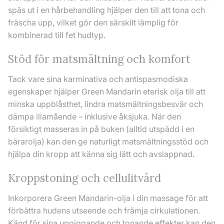
späs ut i en hårbehandling hjälper den till att tona och
fräscha upp, vilket gör den särskilt lämplig för
kombinerad till fet hudtyp.
Stöd för matsmältning och komfort
Tack vare sina karminativa och antispasmodiska
egenskaper hjälper Green Mandarin eterisk olja till att
minska uppblåsthet, lindra matsmältningsbesvär och
dämpa illamående – inklusive åksjuka. När den
försiktigt masseras in på buken (alltid utspädd i en
bärarolja) kan den ge naturligt matsmältningsstöd och
hjälpa din kropp att känna sig lätt och avslappnad.
Kroppstoning och cellulitvård
Inkorporera Green Mandarin-olja i din massage för att
förbättra hudens utseende och främja cirkulationen.
Känd för sina uppiggande och tonande effekter kan den