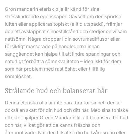
Grön mandarin eterisk olja är känd för sina
stresslindrande egenskaper. Oavsett om den sprids i
luften eller appliceras topiskt (alltid utspädd), främjar
den ett avslappnat sinnestillstånd och stödjer en vilsam
nattsömn. Några droppar i din sovrumsdiffusor eller
försiktigt masserade på handlederna innan
sänggåendet kan hjälpa till att lindra spänningar och
naturligt förbättra sömnkvaliteten – idealiskt för dem
som har problem med rastlöshet eller tillfällig
sömnlöshet.
Strålande hud och balanserat hår
Denna eteriska olja är inte bara bra för sinnet; den är
också en skatt för din hud och ditt hår. Med sina toniska
effekter hjälper Green Mandarin till att balansera fet hud
och hår, vilket gör att de känns fräscha och
återupplivade. När den tillsätts i din hudvårdsrutin eller