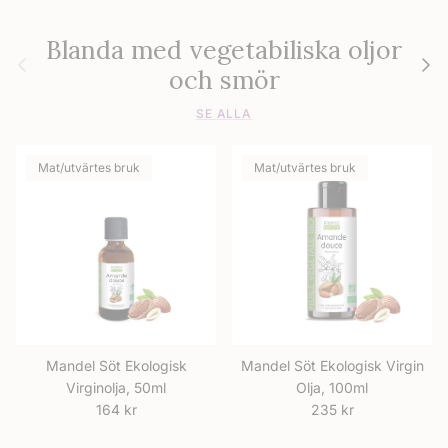
Blanda med vegetabiliska oljor
Föregående
Nästa
och smör
SE ALLA
Mat/utvärtes bruk
Mat/utvärtes bruk
Mandel Söt Ekologisk
Mandel Söt Ekologisk Virgin
Virginolja, 50ml
Olja, 100ml
Ordinarie pris
Ordinarie pris
164 kr
235 kr