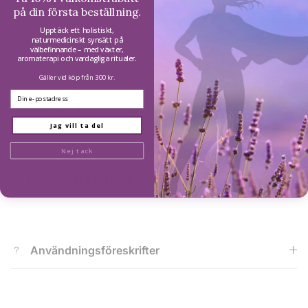
på din första beställning.
Upptäck ett holistiskt,
Sömnproblem
naturmedicinskt synsätt på
välbefinnande – med växter,
aromaterapi och vardagliga ritualer.
Gäller vid köp från 300 kr.
Email
Naturlig Rengöring
Jag vill ta del
Nej tack
Blandar sig väl med
Användningsföreskrifter