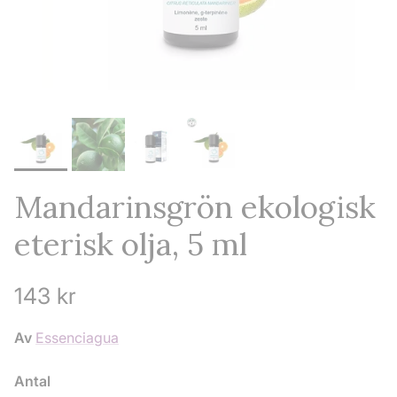
Mandarinsgrön ekologisk
eterisk olja, 5 ml
Ordinarie pris
143 kr
Av
Essenciagua
Antal