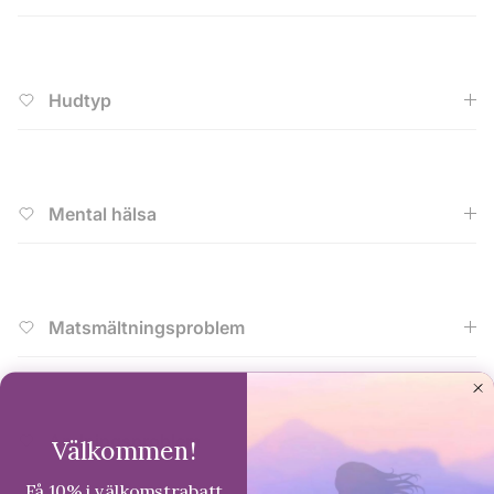
Hudtyp
Mental hälsa
Matsmältningsproblem
Andningsproblem
Välkommen!
Få 10% i välkomstrabatt