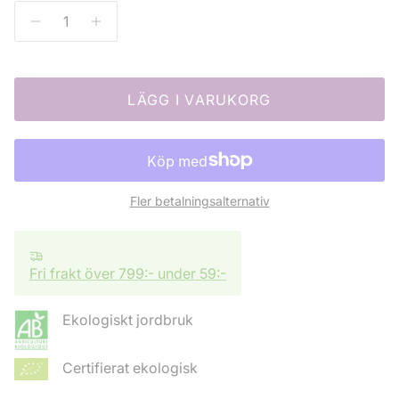
LÄGG I VARUKORG
Fler betalningsalternativ
Fri frakt över 799:- under 59:-
Ekologiskt jordbruk
Certifierat ekologisk