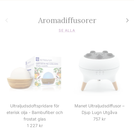
Aromadiffusorer
Föregående
Nästa
SE ALLA
Ultraljudsdoftspridare för
Manet Ultraljudsdiffusor –
eterisk olja - Bambufiber och
Djup Lugn Utgåva
Ordinarie pris
frostat glas
757 kr
Ordinarie pris
1 227 kr