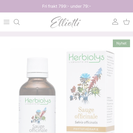
Hoppa till innehåll
Fri frakt 799:- under 79:-
Konto
Var
Hoppa till produktinformation
Nyhet