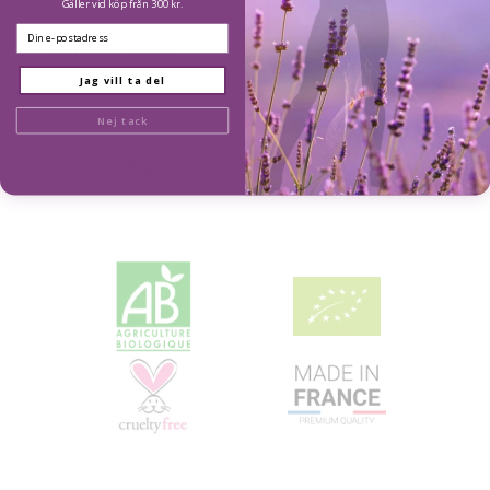
Gäller vid köp från 300 kr.
Email
Kvinnors hälsa
Jag vill ta del
Nej tack
Förpackning och förvaring