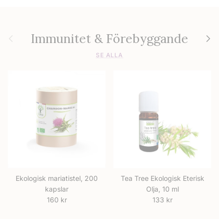
Immunitet & Förebyggande
Föregående
Nästa
SE ALLA
Ekologisk mariatistel, 200
Tea Tree Ekologisk Eterisk
kapslar
Olja, 10 ml
Ordinarie pris
Ordinarie pris
160 kr
133 kr