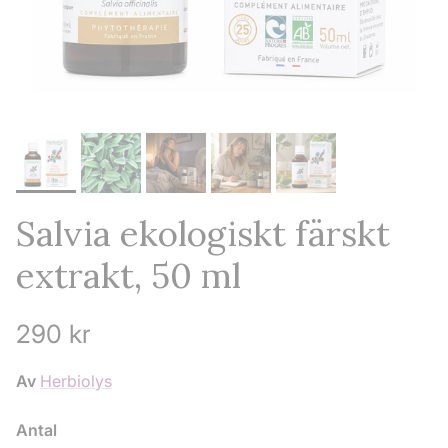
Salvia ekologiskt färskt
extrakt, 50 ml
Ordinarie pris
290 kr
Av
Herbiolys
Antal