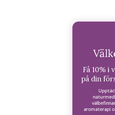
Väl
Få 10% i 
på din för
Upptäck
naturmedi
välbefinna
aromaterapi oc