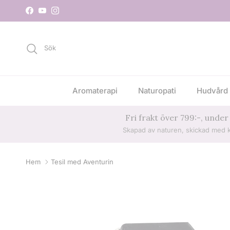
Hoppa till innehåll
Facebook
YouTube
Instagram
Sök
Aromaterapi
Naturopati
Hudvård 
Fri frakt över 799:-, under
Skapad av naturen, skickad med k
Hem
Tesil med Aventurin
Hoppa till produktinformation