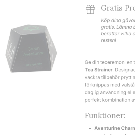
Gratis Pr
Köp dina gåvor
gratis. Lämna 
berättar vilka 
resten!
Ge din teceremoni en
Tea Strainer
. Designad
vackra tillbehör prytt
förknippas med välstå
daglig användning ell
perfekt kombination av
Funktioner:
Aventurine Char