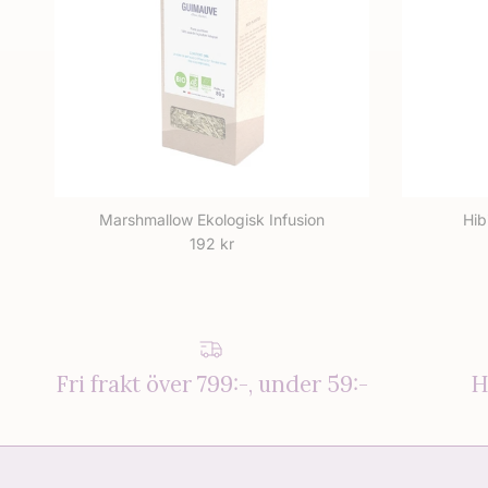
Marshmallow Ekologisk Infusion
Hib
Ordinarie pris
192 kr
Fri frakt över 799:-, under 59:-
H