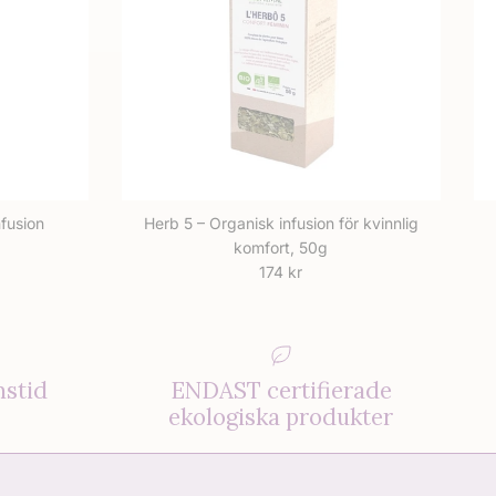
fusion
Herb 5 – Organisk infusion för kvinnlig
s
komfort, 50g
Ordinarie pris
174 kr
nstid
ENDAST certifierade
ekologiska produkter