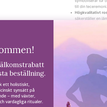
symboliserar tur o
till din teceremoni
Högkvalitativt rost
säkerställer en jä
extraherar full sm
Enkel och mångsi
koppar, muggar el
Bärbar och hållba
kommen!
hemmet, kontoret e
Varför du kom
välkomstrabatt
Aventurine Tea Strain
sta beställning.
teverktyg med den natu
utmärkt tillskott till di
 ett holistiskt,
teälskare som uppskat
cinskt synsätt på
nde – med växter,
Sila ditt te med stil och
h vardagliga ritualer.
elegans till varje kopp.