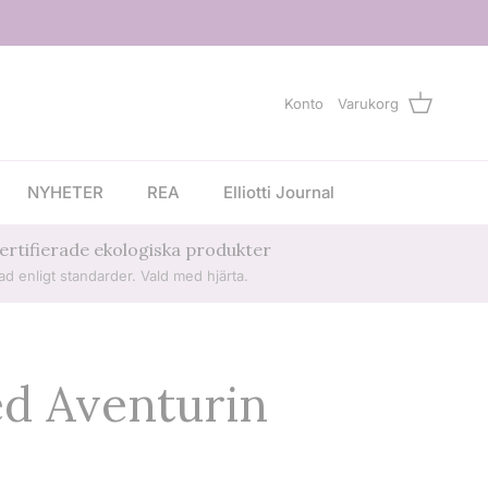
Konto
Varukorg
NYHETER
REA
Elliotti Journal
 certifierade ekologiska produkter
rad enligt standarder. Vald med hjärta.
ed Aventurin
s