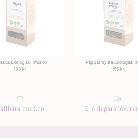
iskus Ekologisk Infusion
Pepparmynta Ekologisk In
Ordinarie pris
Ordinarie pri
183 kr
155 kr
ållbara märken
2–6 dagars levera