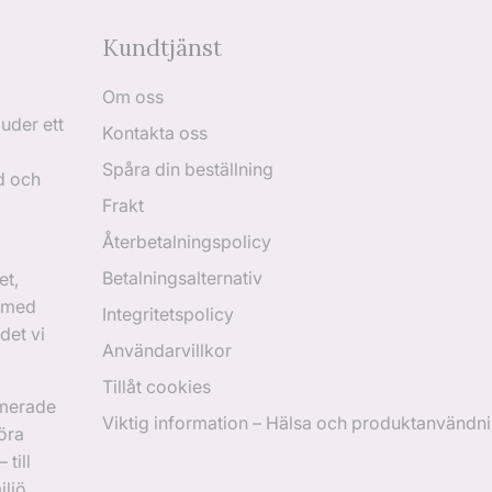
Kundtjänst
Om oss
uder ett
Kontakta oss
Spåra din beställning
d och
Frakt
Återbetalningspolicy
Betalningsalternativ
et,
r med
Integritetspolicy
det vi
Användarvillkor
Tillåt cookies
rmerade
Viktig information – Hälsa och produktanvändn
öra
 till
ljö.