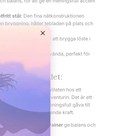
ch balans, för att ge en meningsfull accent
.
fritt stål:
Den fina nätkonstruktionen
mn bryggning, håller tebladen på plats och
ak.
dig:
Perfekt storlek för att brygga löste i
ler tekannor.
r:
Lätt och enkel att använda, perfekt för
ller resan.
mer att älska det:
er
kombinerar praktikaliteten hos ett
rliga skönheten hos aventurin. Det är ett
n tekollektion eller en meningsfull gåva till
tar ädelstenarnas lugnande kraft.
 låt
Aventurine Tea Strainer
ge balans och