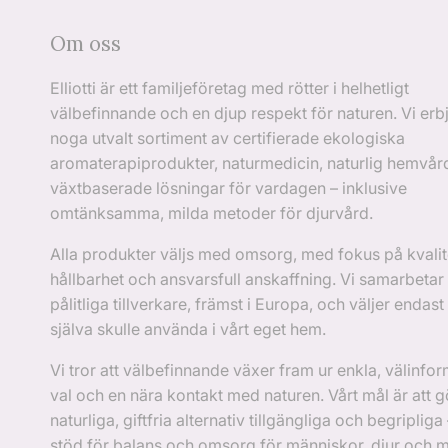
Om oss
Elliotti är ett familjeföretag med rötter i helhetligt
välbefinnande och en djup respekt för naturen. Vi erbj
noga utvalt sortiment av certifierade ekologiska
aromaterapiprodukter, naturmedicin, naturlig hemvår
växtbaserade lösningar för vardagen – inklusive
omtänksamma, milda metoder för djurvård.
Alla produkter väljs med omsorg, med fokus på kvalit
hållbarhet och ansvarsfull anskaffning. Vi samarbeta
pålitliga tillverkare, främst i Europa, och väljer endast 
själva skulle använda i vårt eget hem.
Vi tror att välbefinnande växer fram ur enkla, välinfo
val och en nära kontakt med naturen. Vårt mål är att g
naturliga, giftfria alternativ tillgängliga och begripliga –
stöd för balans och omsorg för människor, djur och mi