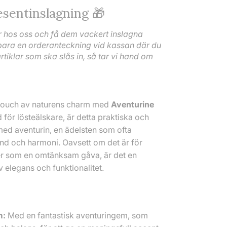
esentinslagning 🎁
 hos oss och få dem vackert inslagna
bara en orderanteckning vid kassan där du
artiklar som ska slås in, så tar vi hand om
 touch av naturens charm med
Aventurine
 för lösteälskare, är detta praktiska och
 med aventurin, en ädelsten som ofta
nd och harmoni. Oavsett om det är för
er som en omtänksam gåva, är det en
 elegans och funktionalitet.
m:
Med en fantastisk aventuringem, som