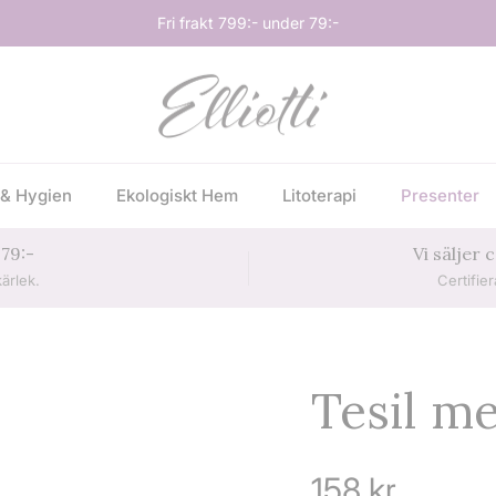
Fri frakt 799:- under 79:-
& Hygien
Ekologiskt Hem
Litoterapi
Presenter
 79:-
Vi säljer
ärlek.
Certifie
Tesil m
Ordinarie pri
158 kr