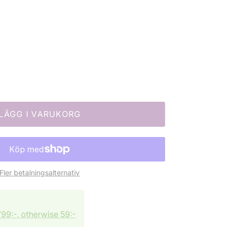
LÄGG I VARUKORG
Fler betalningsalternativ
99:-, otherwise 59:-