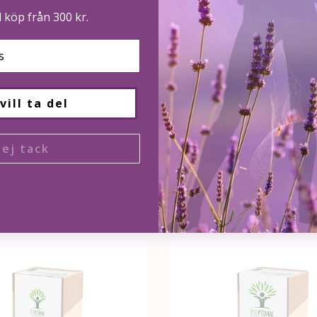
d köp från 300 kr.
Mer information
vill ta del
ej tack
Ekologiskt örtte & infusioner
gående
SE ALLA