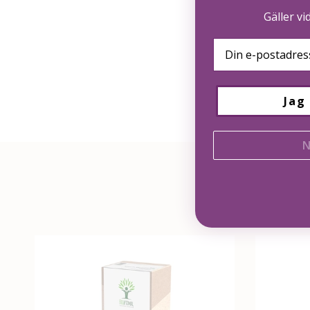
Gäller vi
Email
Jag 
N
Före