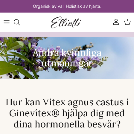
Hoppa till innehåll
Organisk av val. Holistisk av hjärta.
Konto
Var
Andra kvinnliga
utmaningar
Hur kan Vitex agnus castus i
Ginevítex® hjälpa dig med
dina hormonella besvär?