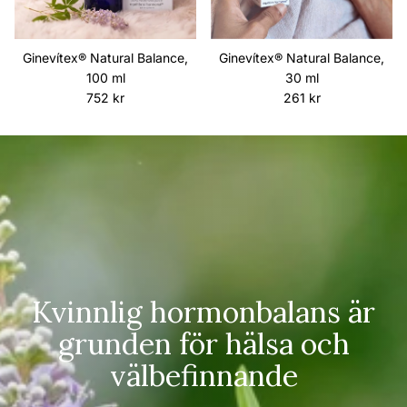
Ginevítex® Natural Balance,
Ginevítex® Natural Balance,
100 ml
30 ml
Ordinarie pris
Ordinarie pris
752 kr
261 kr
Kvinnlig hormonbalans är
grunden för hälsa och
välbefinnande